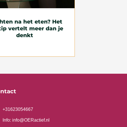
hten na het eten? Het
tip vertelt meer dan je
denkt
ntact
+31623054667
Info: info@OERactief.nl