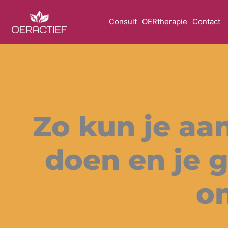
Ga
naar
Consult
OERtherapie
Contact
de
inhoud
Zo kun je aa
doen en je 
o