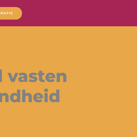
RAPIE
d vasten
ondheid