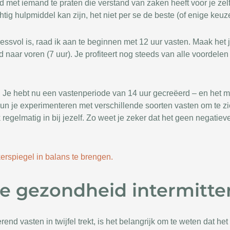
jd met iemand te praten die verstand van zaken heeft voor je zel
ig hulpmiddel kan zijn, het niet per se de beste (of enige keuze
stressvol is, raad ik aan te beginnen met 12 uur vasten. Maak he
d naar voren (7 uur). Je profiteert nog steeds van alle voordelen
! Je hebt nu een vastenperiode van 14 uur gecreëerd – en het moo
 kun je experimenteren met verschillende soorten vasten om te zi
egelmatig in bij jezelf. Zo weet je zeker dat het geen negatieve 
erspiegel in balans te brengen.
ke gezondheid intermitte
end vasten in twijfel trekt, is het belangrijk om te weten dat h