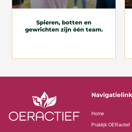
Spieren, botten en
gewrichten zijn één team.
Navigatielin
Home
Praktijk OERactief
F
I
L