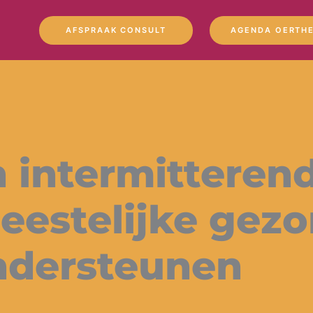
AFSPRAAK CONSULT
AGENDA OERTHE
n intermitteren
geestelijke gez
ndersteunen