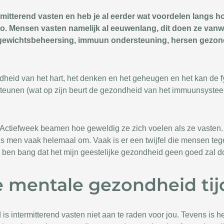
ermitterend vasten en heb je al eerder wat voordelen langs 
t zo. Mensen vasten namelijk al eeuwenlang, dit doen ze va
ls gewichtsbeheersing, immuun ondersteuning, hersen gezo
ndheid van het hart, het denken en het geheugen en het kan de f
rsteunen (wat op zijn beurt de gezondheid van het immuunsyste
Actiefweek beamen hoe geweldig ze zich voelen als ze vasten. I
s men vaak helemaal om. Vaak is er een twijfel die mensen te
k ben bang dat het mijn geestelijke gezondheid geen goed zal d
 mentale gezondheid tij
d is intermitterend vasten niet aan te raden voor jou. Tevens is h