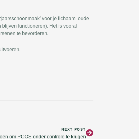
orjaarsschoonmaak’ voor je lichaam: oude
ijven functioneren). Het is vooral
ersenen te bevorderen.
uitvoeren.
Volgende
NEXT POST
 doen om PCOS onder controle te krijgen