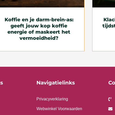
Koffie en je darm-brein-as:
Klac
geeft jouw kop koffie
tijds
energie of maskeert het
vermoeidheid?
ks
Navigatielinks
Co
Privacyverklaring
Webwinkel Voorwaarden