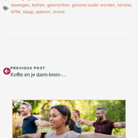
bewegen
,
botten
,
gewrichten
,
gezond ouder worden
,
herstel
,
kPNI
,
slaap
,
spieren
,
stress
Vorige
PREVIOUS POST
Koffie en je darm-brein-as: geeft jouw kop koffie energie of maskeert het vermoeidheid?