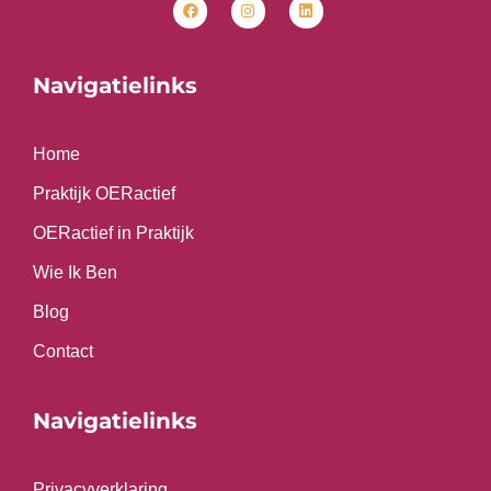
c
s
n
e
t
k
b
a
e
o
g
d
o
r
i
Navigatielinks
k
a
n
m
Home
Praktijk OERactief
OERactief in Praktijk
Wie Ik Ben
Blog
Contact
Navigatielinks
Privacyverklaring