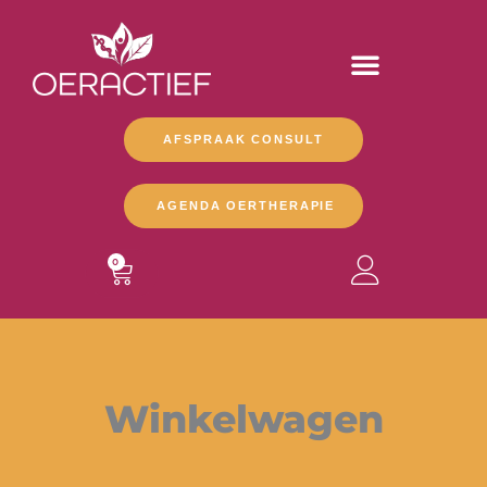
Ga
naar
de
inhoud
AFSPRAAK CONSULT
AGENDA OERTHERAPIE
WINKELWAGEN
0
Winkelwagen