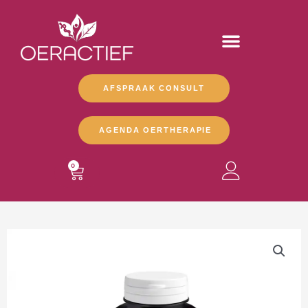
Ga
naar
de
inhoud
AFSPRAAK CONSULT
AGENDA OERTHERAPIE
WINKELWAGEN
0