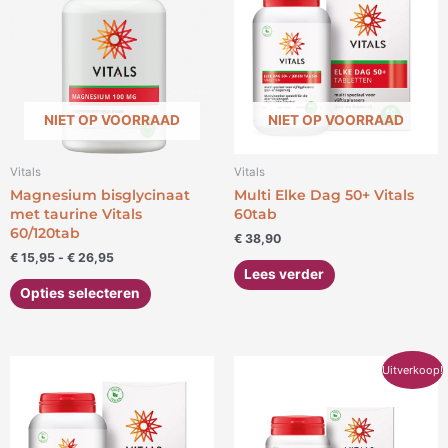
heeft
€ 26,95
meerdere
variaties.
Deze
optie
kan
NIET OP VOORRAAD
NIET OP VOORRAAD
gekozen
worden
Vitals
Vitals
op
Magnesium bisglycinaat
Multi Elke Dag 50+ Vitals
de
met taurine Vitals
60tab
productpagina
60/120tab
€
38,90
€
15,95
-
€
26,95
Lees verder
Opties selecteren
Oorspronkelijke
Huidige
Uitverkoop!
prijs
prijs
was:
is:
€ 21,05.
€ 17,50.