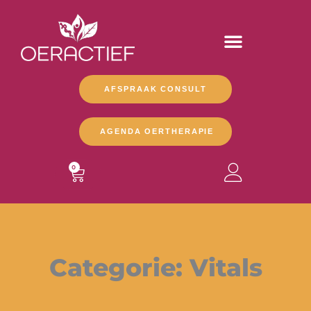
Ga
naar
de
inhoud
AFSPRAAK CONSULT
AGENDA OERTHERAPIE
WINKELWAGEN
0
Categorie: Vitals