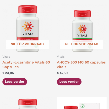
NIET OP VOORRAAD
NIET OP VOORRAAD
Vitals
Vitals
Acetyl-L-carnitine Vitals 60
AHCC® 500 MG 60 capsules
Capsules
vitals
€
23,95
€
42,95
Lees verder
Lees verder
Prijsklasse:
Dit
€ 15,95
product
tot