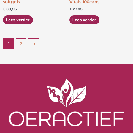
softgels
Vitals 100caps
€
60,95
€
27,95
Lees verder
Lees verder
1
2
→